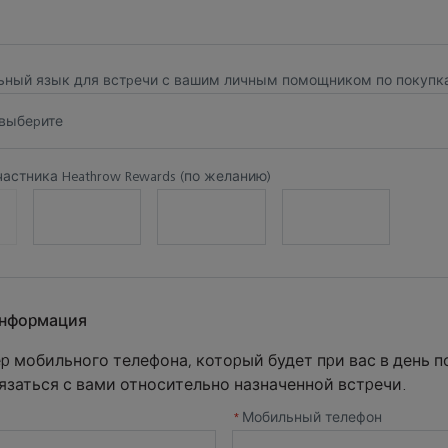
за 48 часов
свободное врем и
том, где
ездки, чтобы
проверить доступность
можно
аться на
косметических
встрети
ьный язык для встречи с вашим личным помощником по покупк
м к
процедур и услуг
после
едитованному
проверк
выберите
исту или
вас буд
ать
контак
астника Heathrow Rewards (по желанию)
етический
данные 
случай
задержк
космет
процеду
подроб
информация
информ
встрече
р мобильного телефона, который будет при вас в день п
предост
язаться с вами относительно назначенной встречи.
до приб
*
Мобильный телефон
аэропор