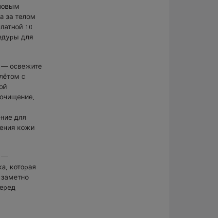
новым
а за телом
платной 10-
едуры для
— освежите
лётом с
ой
очищение,
ние для
нения кожи
—
а, которая
 заметно
перед