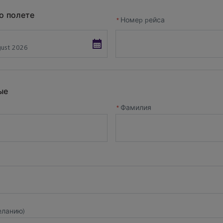
о полете
 преимущества
*
Номер рейса
итованные международные стилисты
й и эффективный сервис покупок
ные залы ожидания для личных покупок в Т2, Т3, T4 и Т5
 к брендам и розничным продавцам во всех терминалах
ые
ирование запрошенных марок и/или изделий
*
Фамилия
ность заранее забронировать бьюти-процедуру в день в
ен ряд бьюти-процедур и услуг, которые можно предвар
ировать перед вылетом из Хитроу. Выберите подходящи
ле запроса на запись ниже.
аботает
а
Проконсультируйтесь
Встрет
льзуйте
Мы свяжемся с вами,
Ваш ли
у
чтобы обсудить, что вы
покупат
еланию)
ирования
ищете, ваш бюджет и
договор