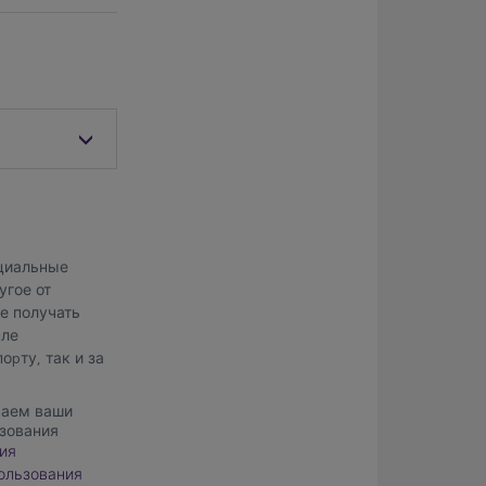
ециальные
угое от
ете получать
сле
орту, так и за
ваем ваши
ьзования
ия
ользования