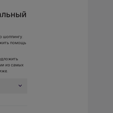
альный
о шоппингу.
ожить помощь
редложить
ми из самых
иже.
чным
бя VIP-