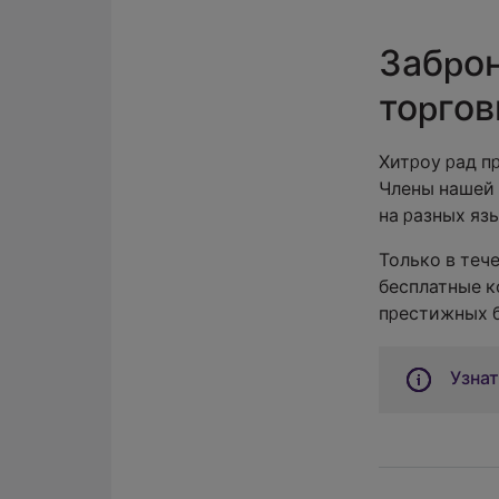
Забро
торгов
Хитроу рад п
Члены нашей
на разных яз
Только в теч
бесплатные к
престижных б
Узна
Предвари
шопером 
персоной