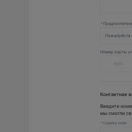
ниже 
до по
запис
*
Предпочтител
прие
аккр
Пожалуйста 
стил
заказ
Номер карты уч
косм
уход
Контактная 
Введите номе
мы смогли св
*
Country code