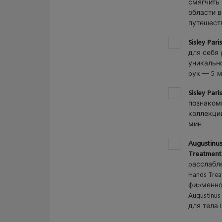
of
смягчить 
7
области в
путешест
2
Sisley Par
of
для себя 
7
уникальн
рук — 5 м
3
Sisley Par
of
познакомь
7
коллекции
мин.
4
Augustinu
of
Treatment
7
расслабле
Hands Tre
фирменно
Augustinus
для тела 