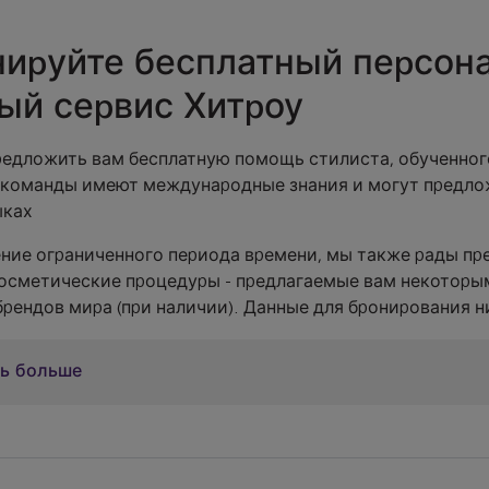
нируйте бесплатный персон
ый сервис Хитроу
редложить вам бесплатную помощь стилиста, обученног
 команды имеют международные знания и могут предл
ыках
ение ограниченного периода времени, мы также рады п
осметические процедуры - предлагаемые вам некоторы
рендов мира (при наличии). Данные для бронирования н
ть больше
тельно запишитесь на бесплатную встречу с ли
при следующем бронировании и почувствуйте се
.