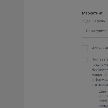
Маркетинг
*
Где Вы услыш
Пожалуйста 
Я прини
Поставьт
предложен
Heathrow A
маркетинг
информаци
его преде
Для 
данн
конф
конф