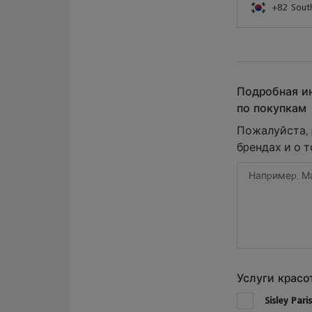
Подробная и
по покупкам
Пожалуйста, 
брендах и о 
Услуги красо
1
Sisley Pari