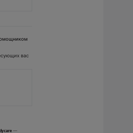
 помощником
есующих вас
dycare
—