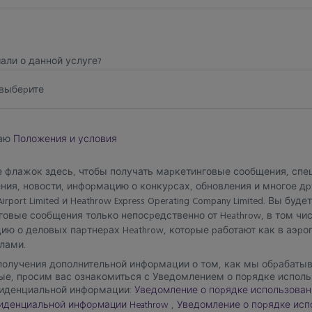
али о данной услуге?
выберите
маю
Положения и условия
е флажок здесь, чтобы получать маркетинговые сообщения, сп
ия, новости, информацию о конкурсах, обновления и многое др
irport Limited и Heathrow Express Operating Company Limited. Вы буд
овые сообщения только непосредственно от Heathrow, в том чи
ю о деловых партнерах Heathrow, которые работают как в аэроп
лами.
получения дополнительной информации о том, как мы обрабаты
ые, просим вас ознакомиться с Уведомлением о порядке испол
иденциальной информации:
Уведомление о порядке использован
иденциальной информации Heathrow
,
Уведомление о порядке исп