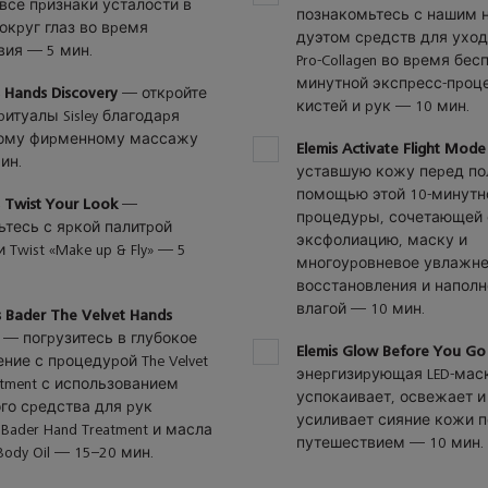
все признаки усталости в
of
познакомьтесь с нашим 
округ глаз во время
7
дуэтом средств для уход
вия — 5 мин.
Pro-Collagen во время бес
минутной экспресс-проц
is Hands Discovery
— откройте
кистей и рук — 10 мин.
ритуалы Sisley благодаря
ому фирменному массажу
6
Elemis Activate Flight Mode
ин.
of
уставшую кожу перед по
7
помощью этой 10-минутн
is Twist Your Look
—
процедуры, сочетающей 
тесь с яркой палитрой
эксфолиацию, маску и
 Twist «Make up & Fly» — 5
многоуровневое увлажне
восстановления и напол
влагой — 10 мин.
s Bader The Velvet Hands
— погрузитесь в глубокое
7
Elemis Glow Before You Go
ние с процедурой The Velvet
of
энергизирующая LED-маск
atment с использованием
7
успокаивает, освежает и
го средства для рук
усиливает сияние кожи 
 Bader Hand Treatment и масла
путешествием — 10 мин.
Body Oil — 15–20 мин.