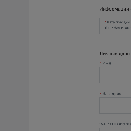
Информация 
Ключевые
Аккред
*
Дата поездки
Быстры
Бесплат
Доступ
Личные данн
Резерв
*
Имя
Возмож
Доступ
заброн
в разде
*
Эл. адрес
Как это р
Книг
Испо
форм
WeChat ID (по ж
брон