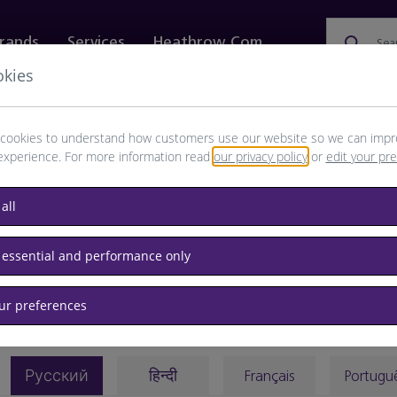
rands
Services
Heathrow.com
Sea
okies
ewellery & Watches
Bags
Technology
Food & 
cookies to understand how customers use our website so we can impr
experience. For more information read
our privacy policy
or
edit your pr
all
 essential and performance only
our preferences
Русский
हिन्दी
Français
Portugu