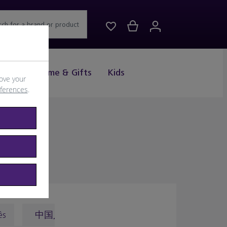
rch for a brand or product
Drink
Home & Gifts
Kids
ove your
eferences
.
ês
中国人