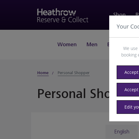
Shop
B
Your Co
Women
Men
Beauty
J
We use 
booking 
Accept 
Home
Personal Shopper
Personal Shopper
Accept
Edit y
English