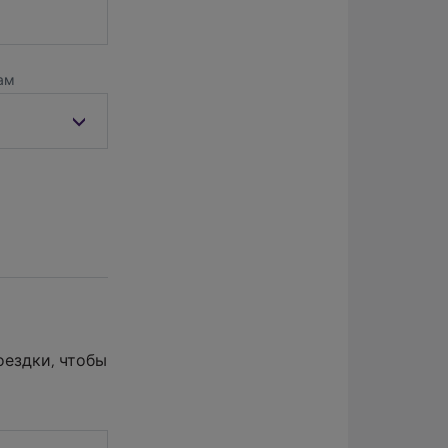
 вас
ваш личный
покупатель
ть
подготовит
ам
план покупок,
и. У
чтобы
ут их
максимально
тные
эффективно
на
использовать
ваше время.
и. Для
ических
р,
ная
ация о
 будет
оездки, чтобы
авлена
ытия в
т